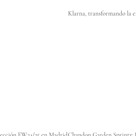
Klarna, transformando la 
olección FW24/25 en Madrid
Chandon Garden Sprintz: L