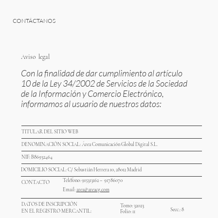
CONTÁCTANOS
Aviso legal
Con la finalidad de dar cumplimiento al artículo
10 de la Ley 34/2002 de Servicios de la Sociedad
de la Información y Comercio Electrónico,
informamos al usuario de nuestros datos:
TITULAR DEL SITIO WEB
DENOMINACIÓN SOCIAL: Área Comunicación Global Digital S.L.
NIF: B86932464
DOMICILIO SOCIAL: C/ Sebastián Herrera 10, 28012 Madrid
Teléfono: 915313162 – 91786070
CONTACTO
Email:
area@areacg.com
DATOS DE INSCRIPCIÓN
Tomo: 32023
Secc.: 8
EN EL REGISTRO MERCANTIL:
Folio: 11