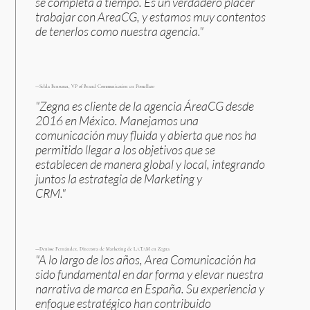
se completa a tiempo. Es un verdadero placer
trabajar con AreaCG, y estamos muy contentos
de tenerlos como nuestra agencia."
—Selda Bensusan, VP of Brand Communication en Pomellato
"Zegna es cliente de la agencia ÁreaCG desde
2016 en México. Manejamos una
comunicación muy fluida y abierta que nos ha
permitido llegar a los objetivos que se
establecen de manera global y local, integrando
juntos la estrategia de Marketing y
CRM."
—Denisse Fernández, Directora de Marketing de LATAM en Zegna
"A lo largo de los años, Area Comunicación ha
sido fundamental en dar forma y elevar nuestra
narrativa de marca en España. Su experiencia y
enfoque estratégico han contribuido