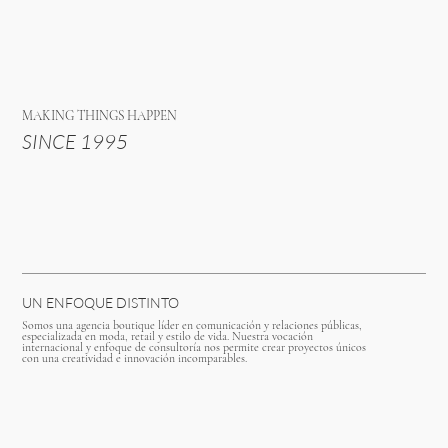
MAKING THINGS HAPPEN
SINCE 1995
UN ENFOQUE DISTINTO
Somos una agencia boutique líder en comunicación y relaciones públicas,
especializada en moda, retail y estilo de vida. Nuestra vocación
internacional y enfoque de consultoría nos permite crear proyectos únicos
con una creatividad e innovación incomparables.