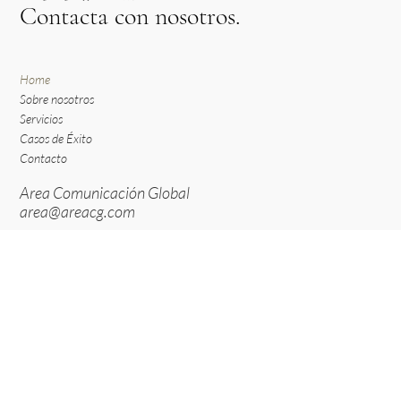
Contacta con nosotros.
Home
Sobre nosotros
Servicios
Casos de Éxito
Contacto
Area Comunicación Global
area@areacg.com
Contacto en España:
+34 91 531 31 62
Sebastián Herrera, 10, 28012 Madrid
Contacto en México:
+52 55 5001 8294
Colima 380, Colonia Roma Norte CDMX 06700
Mexico