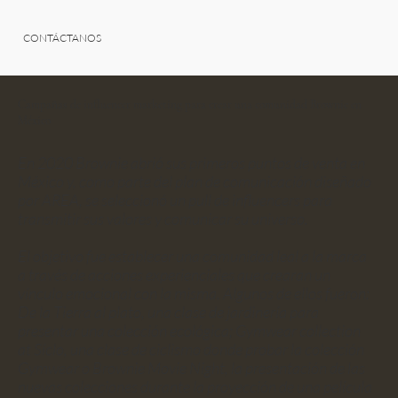
CONTÁCTANOS
Campañas de influencer marketing para crear una comunidad Brownie en
México
En 2020 Brownie abrió sus primeros puntos de venta en
México y, como parte del plan de comunicación diseñado
por AREA, se seleccionó un pull de influencers para
transmitir sus valores y comunicar su universo.
El objetivo fue establecer una comunidad leal a la marca
a través de acciones experienciales que crearan un
vínculo emocional con la misma. Algunos de ellos fueron:
De la Tierra al plato, una clase de jardinería para
presentar una colección ecológica; Gymwear collection
at Síclo, una clase de ciclismo donde probar la colección
Gymwear o Brownie Movie Night, la presentación de las
nuevas colecciones durante la proyección de una película