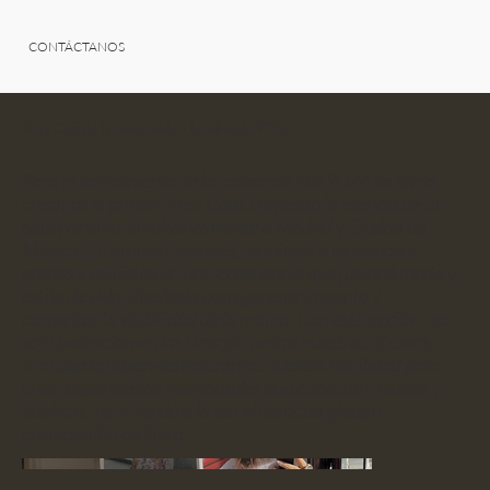
CONTÁCTANOS
Sfera Café da la bienvenida a la colección FW24
Para el lanzamiento de la colección FW 2024 de Sfera,
creamos el primer Sfera Café, trayendo la esencia de un
café parisino simultáneamente a Madrid y Ciudad de
México. En ambas ciudades, reunimos a influencers,
prensa y estilistas en una experiencia que fusionó moda y
estilo de vida, diseñada para generar impacto y
aumentar la visibilidad de la marca. Con esta acción, no
solo potenciamos las sinergias entre nuestras oficinas,
sino que también demostramos nuestra habilidad para
crear experiencias memorables que conectan marcas y
públicos, reforzando a la par el carácter global y
cosmopolita de Sfera.