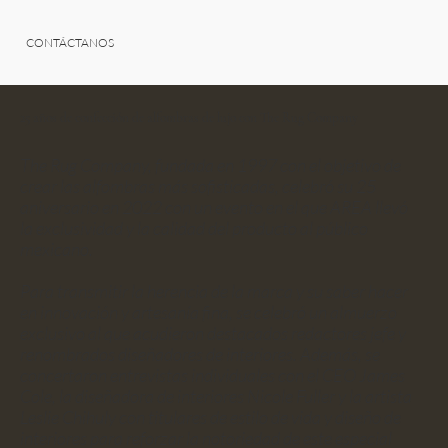
CONTÁCTANOS
25 años de confección de alfombras de lujo con The Rug Company
The Rug Company, fundada en 1997 con el objetivo de
crear las alfombras más sofisticadas, celebró su 25
aniversario en 2022 con un evento en el que AREA llevó
la exclusividad y la calidad del producto al público
mexicano.
Para transmitir la herencia de la marca y su saber hacer
en innovación y artesanía fina, se celebró un almuerzo
exclusivo al que acudieron destacados redactores jefe y
renombrados diseñadores de interiores. Además, se
concertaron entrevistas individuales con el CEO James
Cole, la diseñadora de interiores Nicole Fuller y la artista
Leslie Chihuly con titulares de estilo de vida y diseño de
interiores para reforzar la notoriedad de este especial